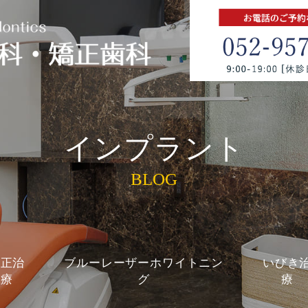
インプラント
BLOG
矯正治
ブルーレーザーホワイトニン
いびき
療
グ
療