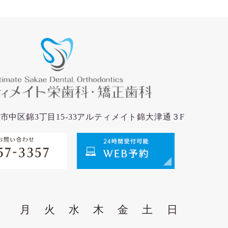
名古屋市中区錦3丁目15-33アルティメイト錦大津通３F
月
火
水
木
金
土
日