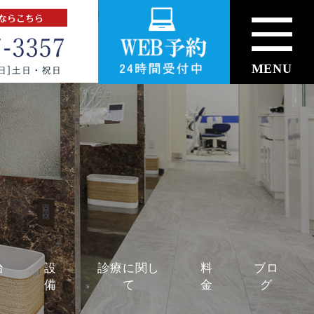
MENU
治
設
診療に関し
料
ブロ
備
て
金
グ