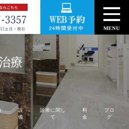
MENU
治療
治
設
診療に関し
料
ブロ
備
て
金
グ