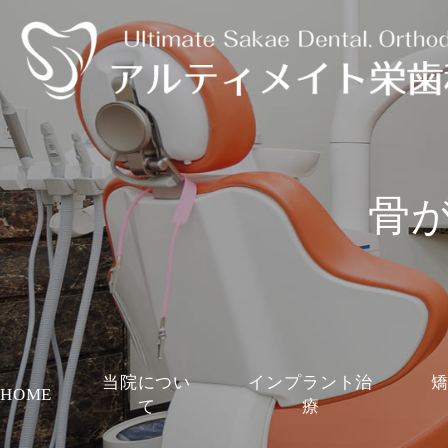
骨
当院につい
インプラント治
HOME
て
療