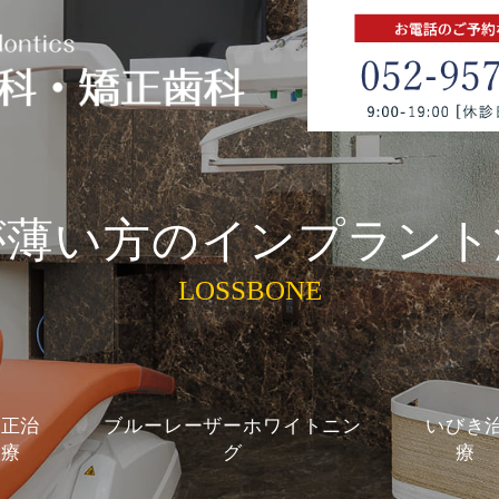
が薄い方のインプラント
LOSSBONE
矯正治
ブルーレーザーホワイトニン
いびき
療
グ
療