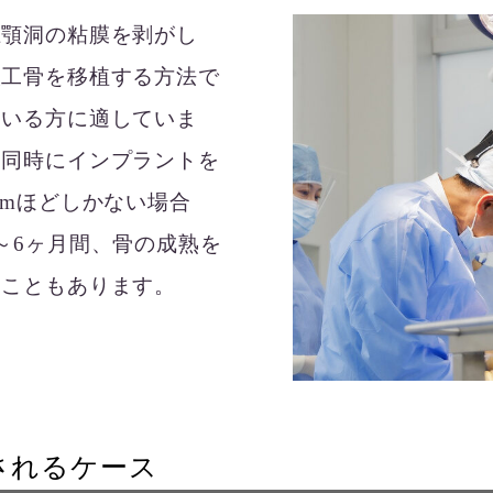
上顎洞の粘膜を剥がし
人工骨を移植する方法で
ている方に適していま
、同時にインプラントを
mmほどしかない場合
～6ヶ月間、骨の成熟を
ることもあります。
されるケース