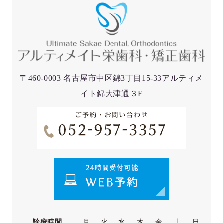
〒460-0003 名古屋市中区錦3丁目15-33アルティメ
イト錦大津通３F
診療時間
月
火
水
木
金
土
日