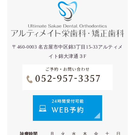
〒460-0003 名古屋市中区錦3丁目15-33アルティメ
イト錦大津通３F
診療時間
月
火
水
木
金
土
日