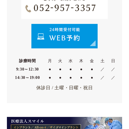
診療時間
月
火
水
木
金
土
日
9:30～12:30
●
●
●
●
●
／
／
14:30～19:00
●
●
●
●
●
／
／
休診日 / 土曜・日曜・祝日