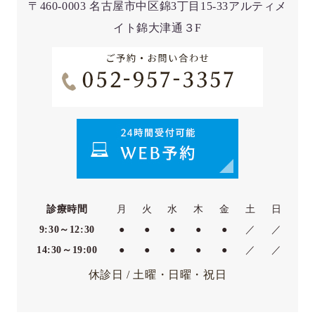
〒460-0003 名古屋市中区錦3丁目15-33アルティメ
イト錦大津通３F
診療時間
月
火
水
木
金
土
日
9:30～12:30
●
●
●
●
●
／
／
14:30～19:00
●
●
●
●
●
／
／
休診日 / 土曜・日曜・祝日