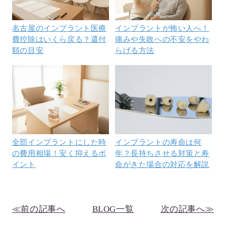
名古屋のインプラント医療
インプラントが怖い人へ！
費控除はいくら戻る？還付
痛みや失敗への不安をやわ
額の目安
らげる方法
全部インプラントにした時
インプラントの寿命は何
の費用相場！安く抑えるポ
年？長持ちさせる対策と寿
イント
命がきた場合の対応を解説
≪前の記事へ
BLOG一覧
次の記事へ≫