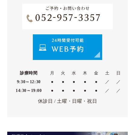
診療時間
月
火
水
木
金
土
日
9:30～12:30
●
●
●
●
●
／
／
14:30～19:00
●
●
●
●
●
／
／
休診日 / 土曜・日曜・祝日