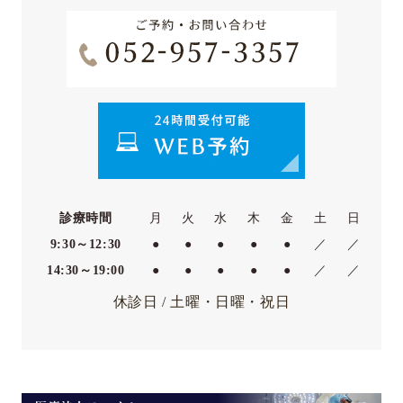
診療時間
月
火
水
木
金
土
日
9:30～12:30
●
●
●
●
●
／
／
14:30～19:00
●
●
●
●
●
／
／
休診日 / 土曜・日曜・祝日