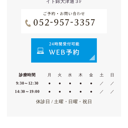
イト錦大津通３F
診療時間
月
火
水
木
金
土
日
9:30～12:30
●
●
●
●
●
／
／
14:30～19:00
●
●
●
●
●
／
／
休診日 / 土曜・日曜・祝日