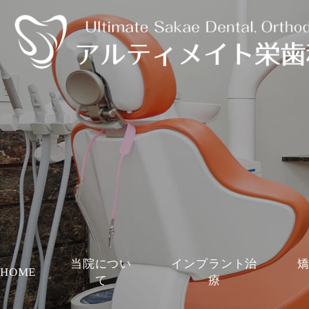
当院につい
インプラント治
HOME
て
療