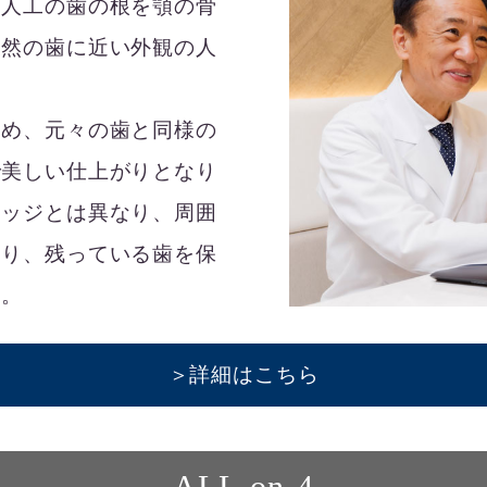
、人工の歯の根を顎の骨
天然の歯に近い外観の人
ため、元々の歯と同様の
で美しい仕上がりとなり
リッジとは異なり、周囲
より、残っている歯を保
す。
＞詳細はこちら
ALL-on-4