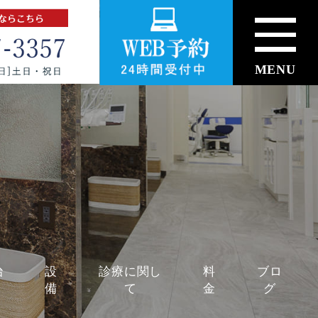
MENU
治
設
診療に関し
料
ブロ
備
て
金
グ