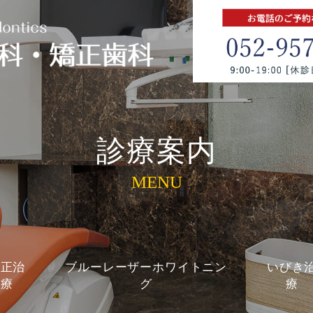
診療案内
MENU
矯正治
ブルーレーザーホワイトニン
いびき
療
グ
療