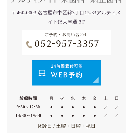
〒460-0003 名古屋市中区錦3丁目15-33アルティメ
イト錦大津通３F
診療時間
月
火
水
木
金
土
日
9:30～12:30
●
●
●
●
●
／
／
14:30～19:00
●
●
●
●
●
／
／
休診日 / 土曜・日曜・祝日